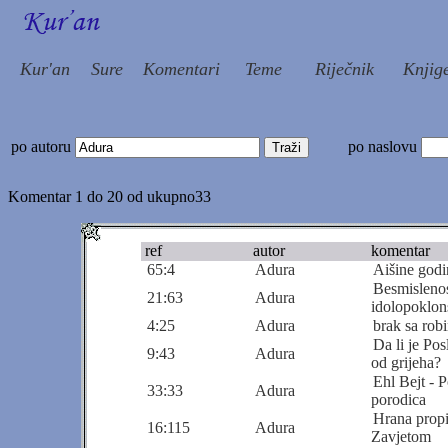
Kur'an
Sure
Komentari
Teme
Riječnik
Knjig
po autoru
po naslovu
Komentar 1 do 20 od ukupno33
.....
ref
autor
komentar
65:4
Adura
Aišine godi
Besmislenos
21:63
Adura
idolopoklon
4:25
Adura
brak sa rob
Da li je Pos
9:43
Adura
od grijeha?
Ehl Bejt - 
33:33
Adura
porodica
Hrana propi
16:115
Adura
Zavjetom