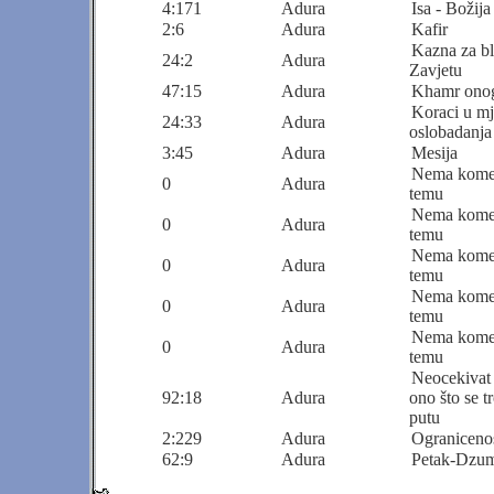
4:171
Adura
Isa - Božija
2:6
Adura
Kafir
Kazna za b
24:2
Adura
Zavjetu
47:15
Adura
Khamr onog
Koraci u m
24:33
Adura
oslobadanja
3:45
Adura
Mesija
Nema komen
0
Adura
temu
Nema komen
0
Adura
temu
Nema komen
0
Adura
temu
Nema komen
0
Adura
temu
Nema komen
0
Adura
temu
Neocekivat 
92:18
Adura
ono što se t
putu
2:229
Adura
Ogranicenos
62:9
Adura
Petak-Dzu