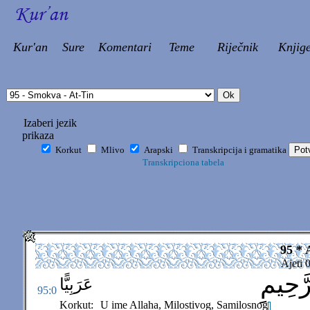
Kur'an
Sure
Komentari
Teme
Riječnik
Knjig
Izaberi jezik
prikaza
Korkut
Mlivo
Arapski
Transkripcija i gramatika
Transkripciona tabela
95 * 
Ajeti 
َحِيمِ
عَرَبِيًّا
95:0
Korkut:
U ime Allaha, Milostivog, Samilosnog