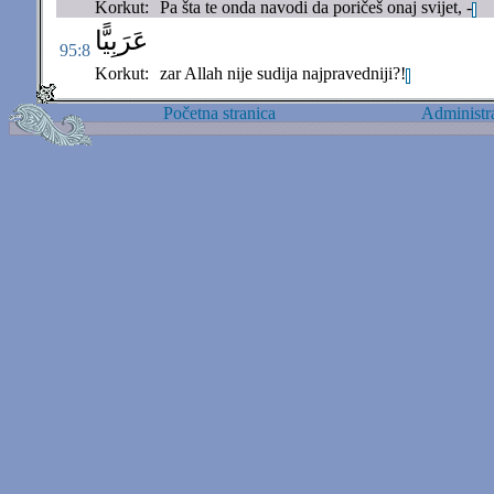
Korkut:
Pa šta te onda navodi da poričeš onaj svijet, -
عَرَبِيًّا
95:8
Korkut:
zar Allah nije sudija najpravedniji?!
Početna stranica
Administra