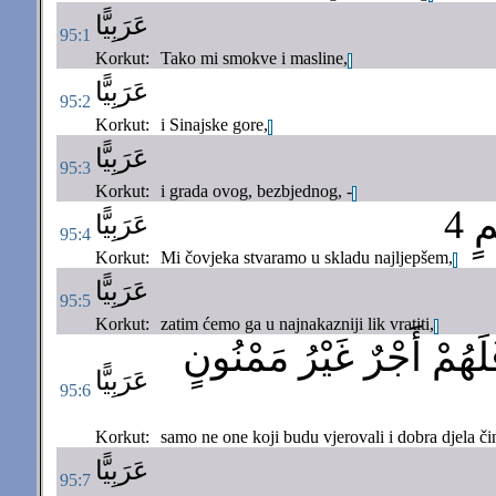
عَرَبِيًّا
95:1
Korkut:
Tako mi smokve i masline,
عَرَبِيًّا
95:2
Korkut:
i Sinajske gore,
عَرَبِيًّا
95:3
Korkut:
i grada ovog, bezbjednog, -
ٍ 4
عَرَبِيًّا
95:4
Korkut:
Mi čovjeka stvaramo u skladu najljepšem,
عَرَبِيًّا
95:5
Korkut:
zatim ćemo ga u najnakazniji lik vratiti,
لَهُمْ أَجْرٌ غَيْرُ مَمْنُونٍ
عَرَبِيًّا
95:6
Korkut:
samo ne one koji budu vjerovali i dobra djela či
عَرَبِيًّا
95:7