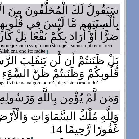
سَيَقُولُ لَكَ الْمُخَلَّفُونَ مِنَ الْأَع
بِأَلْسِنَتِهِم مَّا لَيْسَ فِي قُلُوبِهِ
ضَرًّا أَوْ أَرَادَ بِكُمْ نَفْعًا بَلْ كَانَ
ovore jezicima svojim ono što nije u srcima njihovim. reci:
lah zna ono što radite.
بَلْ ظَنَنتُمْ أَن لَّن يَنقَلِبَ الرَّسُ
قُلُوبِكُمْ وَظَنَنتُمْ ظَنَّ السَّوْءِ وَ
ga i vi ste na najgore pomišljali, vi ste narod u duši
وَمَن لَّمْ يُؤْمِن بِاللَّهِ وَرَسُولِهِ فَ
وَلِلَّهِ مُلْكُ السَّمَاوَاتِ وَالْأَرْ
غَفُورًا رَّحِيمًا 14
i samilostan je.