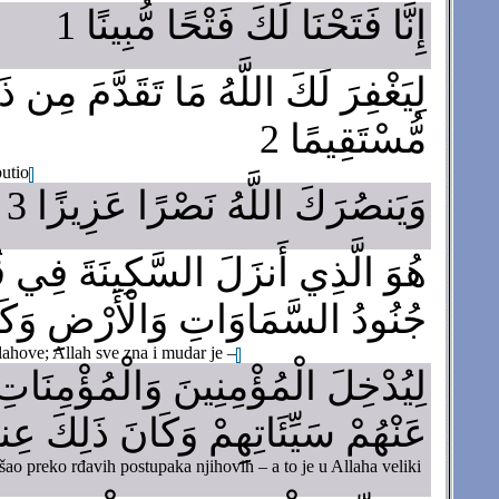
إِنَّا فَتَحْنَا لَكَ فَتْحًا مُّبِينًا 1
لِيَغْفِرَ لَكَ اللَّهُ مَا تَقَدَّمَ مِن ذَ
مُّسْتَقِيمًا 2
putio
وَيَنصُرَكَ اللَّهُ نَصْرًا عَزِيزًا 3
هُوَ الَّذِي أَنزَلَ السَّكِينَةَ فِي قُلُو
جُنُودُ السَّمَاوَاتِ وَالْأَرْضِ وَكَان
llahove; Allah sve zna i mudar je –
لِيُدْخِلَ الْمُؤْمِنِينَ وَالْمُؤْمِنَاتِ
عَنْهُمْ سَيِّئَاتِهِمْ وَكَانَ ذَلِكَ عِن
ešao preko rđavih postupaka njihovih – a to je u Allaha veliki