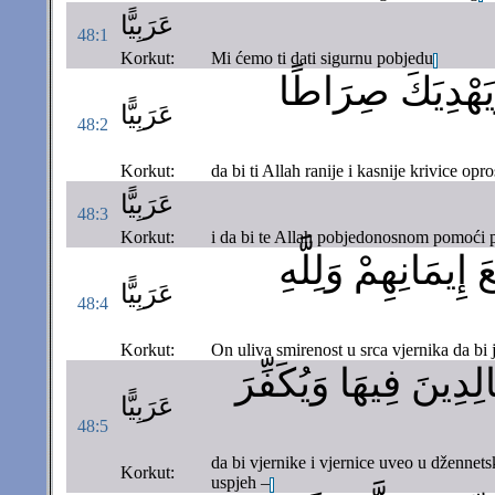
عَرَبِيًّا
48:1
Korkut:
Mi ćemo ti dati sigurnu pobjedu
 وَيَهْدِيَكَ صِرَاطًا
عَرَبِيًّا
48:2
Korkut:
da bi ti Allah ranije i kasnije krivice op
عَرَبِيًّا
48:3
Korkut:
i da bi te Allah pobjedonosnom pomoći
ِيمَانِهِمْ وَلِلَّهِ
عَرَبِيًّا
48:4
Korkut:
On uliva smirenost u srca vjernika da bi 
ِدِينَ فِيهَا وَيُكَفِّرَ
عَرَبِيًّا
48:5
da bi vjernike i vjernice uveo u džennetsk
Korkut:
uspjeh –