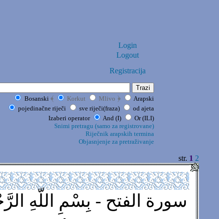
Login
Logout
Registracija
﴾
﴿
Bosanski
Korkut
Mlivo
Arapski
pojedinačne riječi
sve riječi(fraza)
od ajeta
Izaberi operator
And (I)
Or (ILI)
Snimi pretragu (samo za registrovane)
Riječnik arapskih termina
Objasnjenje za pretraživanje
str.
1
2
سورة الفتح - بِسْمِ اللّهِ الرَّحْم