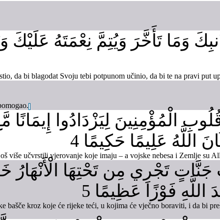
نبِكَ وَمَا تَأَخَّرَ وَيُتِمَّ نِعْمَتَهُ عَلَيْكَ
rostio, da bi blagodat Svoju tebi potpunom učinio, da bi te na pravi put u
 pomogao.
بِ الْمُؤْمِنِينَ لِيَزْدَادُوا إِيمَانًا مَّعَ إ
َ اللَّهُ عَلِيمًا حَكِيمًا 4
još više učvrstili vjerovanje koje imaju – a vojske nebesa i Zemlje su A
 جَنَّاتٍ تَجْرِي مِن تَحْتِهَا الْأَنْهَارُ خَال
دَ اللَّهِ فَوْزًا عَظِيمًا 5
e bašče kroz koje će rijeke teći, u kojima će vječno boraviti, i da bi pr