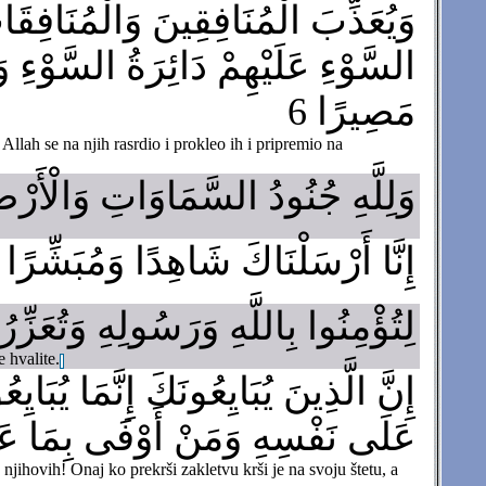
وَيُعَذِّبَ الْمُنَافِقِينَ وَالْمُنَافِق
السَّوْءِ عَلَيْهِمْ دَائِرَةُ السَّوْءِ و
مَصِيرًا 6
llah se na njih rasrdio i prokleo ih i pripremio na
وَلِلَّهِ جُنُودُ السَّمَاوَاتِ وَالْأَرْ
إِنَّا أَرْسَلْنَاكَ شَاهِدًا وَمُبَشِّرًا و
لِتُؤْمِنُوا بِاللَّهِ وَرَسُولِهِ وَتُعَزِّر
 hvalite.
إِنَّ الَّذِينَ يُبَايِعُونَكَ إِنَّمَا يُبَا
عَلَى نَفْسِهِ وَمَنْ أَوْفَى بِمَا عَاهَ
njihovih! Onaj ko prekrši zakletvu krši je na svoju štetu, a