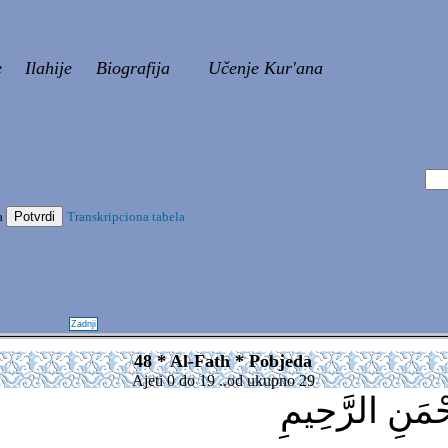
e
Ilahije
Biografija
Učenje Kur'ana
a
Transkripciona tabela
Zadnji
48 * Al-Fath * Pobjeda
Ajeti 0 do 19 ..od ukupno 29
َنِ الرَّحِيمِ