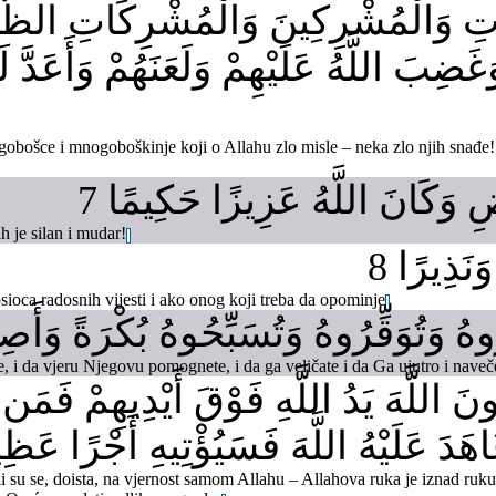
َاتِ وَالْمُشْرِكِينَ وَالْمُشْرِكَاتِ الظَّانّ
َغَضِبَ اللَّهُ عَلَيْهِمْ وَلَعَنَهُمْ وَأَعَدَّ
ogobošce i mnogoboškinje koji o Allahu zlo misle – neka zlo njih snađe! A
ضِ وَكَانَ اللَّهُ عَزِيزًا حَكِيمًا 7
h je silan i mudar!
َنَذِيرًا 8
ioca radosnih vijesti i ako onog koji treba da opominje
ُوهُ وَتُوَقِّرُوهُ وَتُسَبِّحُوهُ بُكْرَةً وَأَصِي
, i da vjeru Njegovu pomognete, i da ga veličate i da Ga ujutro i naveče
يِعُونَ اللَّهَ يَدُ اللَّهِ فَوْقَ أَيْدِيهِمْ فَمَن
دَ عَلَيْهُ اللَّهَ فَسَيُؤْتِيهِ أَجْرًا عَظِيم
li su se, doista, na vjernost samom Allahu – Allahova ruka je iznad ruku 