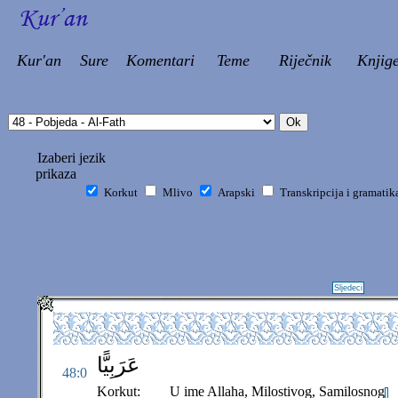
Kur'an
Sure
Komentari
Teme
Riječnik
Knjig
Izaberi jezik
prikaza
Korkut
Mlivo
Arapski
Transkripcija i gramatik
Sljedeci
عَرَبِيًّا
48:0
Korkut:
U ime Allaha, Milostivog, Samilosnog