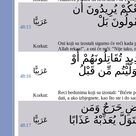
ِعْكُمْ يُرِيدُونَ أَن
َقُولُونَ بَلْ
عَرَبِيًّا
48:15
Oni koji su izostali sigurno će reći kada p
Korkut:
Allah rekao!", a oni će reći: "Nije tako, 
 تُقَاتِلُونَهُمْ أَوْ
لَّيْتُم مِّن قَبْلُ
عَرَبِيًّا
48:16
Reci bedunima koji su izostali: "Bićete 
Korkut:
dati, a ako izbjegnete, kao što ste i do s
ِيضِ حَرَجٌ وَمَن
لَّ يُعَذِّبْهُ عَذَابًا
عَرَبِيًّا
48:17