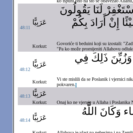
ko ispuni ono na što se obavezao Allahu,
ْتَغْفِرْ لَنَا يَقُولُونَ
ًا إِنْ أَرَادَ بِكُمْ
عَرَبِيًّا
48:11
Govoriće ti beduini koji su izostali: "Za
Korkut:
"Pa ko može promijeniti Allahovu odluku
وَزُيِّنَ ذَلِكَ فِي
عَرَبِيًّا
48:12
Vi ste mislili da se Poslanik i vjernici n
Korkut:
pokvaren.
عَرَبِيًّا
48:13
Korkut:
Onaj ko ne vjeruje u Allaha i Poslanika 
ء وَكَانَ اللَّهُ
عَرَبِيًّا
48:14
Korkut:
Allahova je vlast na nebesima i na Zeml