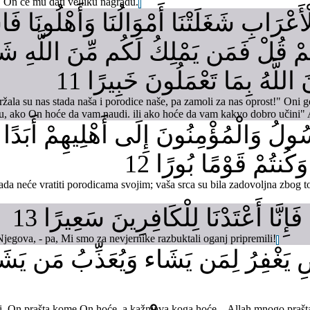
 On će mu dati velliku nagradu.
ْرَابِ شَغَلَتْنَا أَمْوَالُنَا وَأَهْلُونَا فَاس
مْ قُلْ فَمَن يَمْلِكُ لَكُم مِّنَ اللَّهِ شَيْئ
 اللَّهُ بِمَا تَعْمَلُونَ خَبِيرًا 11
držala su nas stada naša i porodice naše, pa zamoli za nas oprost!" Oni g
, ako On hoće da vam naudi. ili ako hoće da vam kakvo dobro učini" Al
ولُ وَالْمُؤْمِنُونَ إِلَى أَهْلِيهِمْ أَبَدًا 
كُنتُمْ قَوْمًا بُورًا 12
ikada neće vratiti porodicama svojim; vaša srca su bila zadovoljna zbog to
إِنَّا أَعْتَدْنَا لِلْكَافِرِينَ سَعِيرًا 13
Njegova, - pa, Mi smo za nevjernike razbuktali oganj pripremili!
ضِ يَغْفِرُ لِمَن يَشَاء وَيُعَذِّبُ مَن يَشَا
ji, On prašta kome On hoće, a kažnjava koga hoće – Allah mnogo prašta 