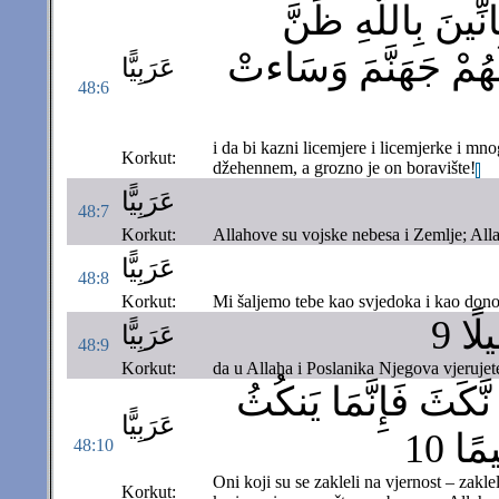
ِينَ بِاللَّهِ ظَنَّ
 لَهُمْ جَهَنَّمَ وَسَاءتْ
عَرَبِيًّا
48:6
i da bi kazni licemjere i licemjerke i mn
Korkut:
džehennem, a grozno je on boravište!
عَرَبِيًّا
48:7
Korkut:
Allahove su vojske nebesa i Zemlje; Alla
عَرَبِيًّا
48:8
Korkut:
Mi šaljemo tebe kao svjedoka i kao donos
لًا 9
عَرَبِيًّا
48:9
Korkut:
da u Allaha i Poslanika Njegova vjerujete
 نَّكَثَ فَإِنَّمَا يَنكُثُ
عَرَبِيًّا
ًا 10
48:10
Oni koji su se zakleli na vjernost – zakle
Korkut: