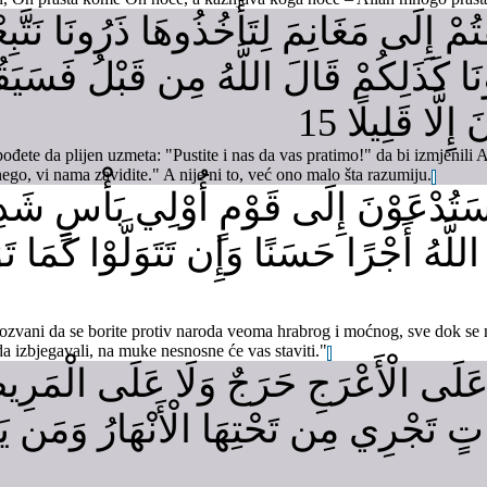
مْ إِلَى مَغَانِمَ لِتَأْخُذُوهَا ذَرُونَا نَتَّب
ِعُونَا كَذَلِكُمْ قَالَ اللَّهُ مِن قَبْلُ فَسَي
لَّا قَلِيلًا 15
ođete da plijen uzmeta: "Pustite i nas da vas pratimo!" da bi izmjenili All
nego, vi nama zavidite." A nije ni to, već ono malo šta razumiju.
َتُدْعَوْنَ إِلَى قَوْمٍ أُوْلِي بَأْسٍ شَدِيدٍ
َّهُ أَجْرًا حَسَنًا وَإِن تَتَوَلَّوْا كَمَا تَوَ
pozvani da se borite protiv naroda veoma hrabrog i moćnog, sve dok se 
ada izbjegavali, na muke nesnosne će vas staviti."
عَلَى الْأَعْرَجِ حَرَجٌ وَلَا عَلَى الْمَر
اتٍ تَجْرِي مِن تَحْتِهَا الْأَنْهَارُ وَمَن يَتَوَ