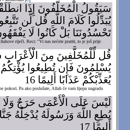
سَيَقُولُ الْمُخَلَّفُونَ إِذَا انطَلَقْتُ
يُبَدِّلُوا كَلَامَ اللَّهِ قُل لَّن تَتَّب
تَحْسُدُونَنَا بَلْ كَانُوا لَا يَفْقَهُونَ إِ
ahove riječi. Reci: "Vi nas nećete pratiti, to je još prije
قُل لِّلْمُخَلَّفِينَ مِنَ الْأَعْرَابِ س
يُسْلِمُونَ فَإِن تُطِيعُوا يُؤْتِكُمُ الل
يُعَذِّبْكُمْ عَذَابًا أَلِيمًا 16
ne pokori. Pa ako poslušate, Allah će vam lijepu nagradu
لَيْسَ عَلَى الْأَعْمَى حَرَجٌ وَلَا 
يُطِعِ اللَّهَ وَرَسُولَهُ يُدْخِلْهُ جَنَّ
أَلِيمًا 17