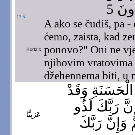
ونَ 5
13:5
A ako se čudiš, pa - 
ćemo, zaista, kad ze
ponovo?" Oni ne vje
Korkut:
njihovim vratovima b
džehennema biti, u n
 الْحَسَنَةِ وَقَدْ
َّ رَبَّكَ لَذُو
عَرَبِيًّا
وَإِنَّ رَبَّكَ