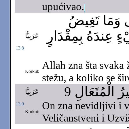
upućivao.
َى وَمَا تَغِيضُ
ْءٍ عِندَهُ بِمِقْدَارٍ
عَرَبِيًّا
13:8
Allah zna šta svaka 
Korkut:
stežu, a koliko se ši
رُ الْمُتَعَالِ 9
عَرَبِيًّا
On zna nevidljivi i v
13:9
Korkut:
Veličanstveni i Uzvi