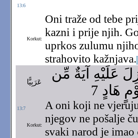
13:6
Oni traže od tebe pri
kazni i prije njih. G
Korkut:
uprkos zulumu njihov
strahovito kažnjava.
ِلَ عَلَيْهِ آيَةٌ مِّن
عَرَبِيًّا
ْمٍ هَادٍ 7
A oni koji ne vjeru
13:7
njegov ne pošalje č
Korkut:
svaki narod je imao 