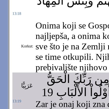
َمُ وَبِئْسَ الْمِهَادُ
13:18
Onima koji se Gosp
najljepša, a onima 
sve što je na Zemlji 
Korkut:
se time otkupili. Nj
prebivalište njihov
َ مِن رَبِّكَ الْحَقُّ
عَرَبِيًّا
ْلُواْ الأَلْبَابِ 19
13:19
Zar je onaj koji zna d