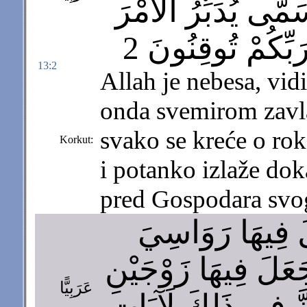
مًّى يُدَبِّرُ الأَمْرَ
بِّكُمْ تُوقِنُونَ 2
13:2
Allah je nebesa, vidi
onda svemirom zavla
svako se kreće o ro
Korkut:
i potanko izlaže doka
pred Gospodara svog
َ فِيهَا رَوَاسِيَ
َعَلَ فِيهَا زَوْجَيْنِ
عَرَبِيًّا
ِنَّ فِي ذَلِكَ لَآيَاتٍ