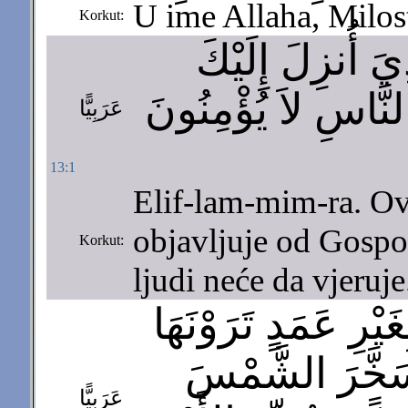
U ime Allaha, Milos
Korkut:
َ أُنزِلَ إِلَيْكَ
النَّاسِ لاَ يُؤْمِنُونَ
عَرَبِيًّا
13:1
Elif-lam-mim-ra. Ovo
objavljuje od Gospod
Korkut:
ljudi neće da vjeruje
يْرِ عَمَدٍ تَرَوْنَهَا
سَخَّرَ الشَّمْسَ
عَرَبِيًّا