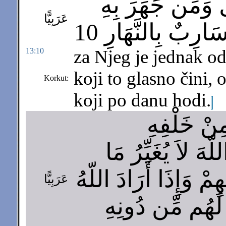
َ وَمَن جَهَرَ بِهِ
عَرَبِيًّا
رِبٌ بِالنَّهَارِ 10
13:10
za Njeg je jednak od
koji to glasno čini, 
Korkut:
koji po danu hodi.
مِنْ خَلْفِهِ
ّهَ لاَ يُغَيِّرُ مَا
ِمْ وَإِذَا أَرَادَ اللّهُ
عَرَبِيًّا
 لَهُم مِّن دُونِهِ