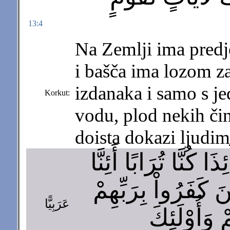
13:4
Na Zemlji ima predje
i bašča ima lozom zas
izdanaka i samo s je
Korkut:
vodu, plod nekih či
doista dokazi ljudim
كُنَّا تُرَابًا أَئِنَّا
 كَفَرُواْ بِرَبِّهِمْ
عَرَبِيًّا
 وَأُوْلَئِكَ