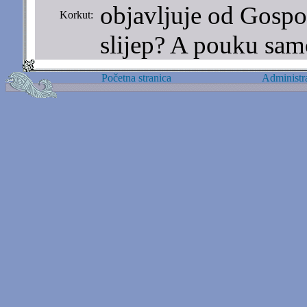
objavljuje od Gospod
Korkut:
slijep? A pouku sa
Početna stranica
Administra