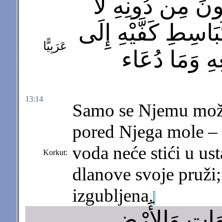
عُونَ مِن دُونِهِ لاَ
بَاسِطِ كَفَّيْهِ إِلَى
عَرَبِيًّا
غِهِ وَمَا دُعَاء
13:14
Samo se Njemu možet
pored Njega mole – n
voda neće stići u u
Korkut:
dlanove svoje pruži;
izgubljena.
وَاتِ وَالأَرْضِ