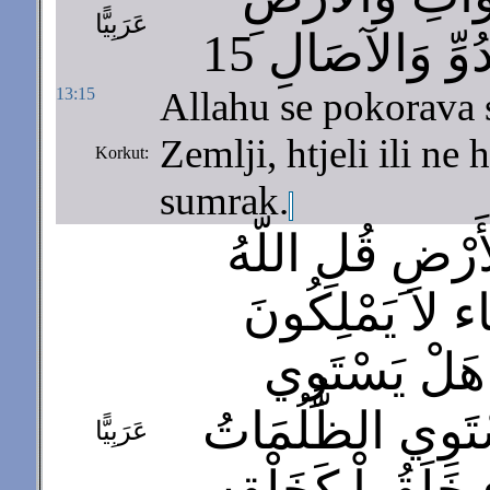
عَرَبِيًّا
وِّ وَالآصَالِ 15
13:15
Allahu se pokorava s
Zemlji, htjeli ili ne h
Korkut:
sumrak.
َرْضِ قُلِ اللّهُ
َاء لاَ يَمْلِكُونَ
ْ هَلْ يَسْتَوِي
ْتَوِي الظُّلُمَاتُ
عَرَبِيًّا