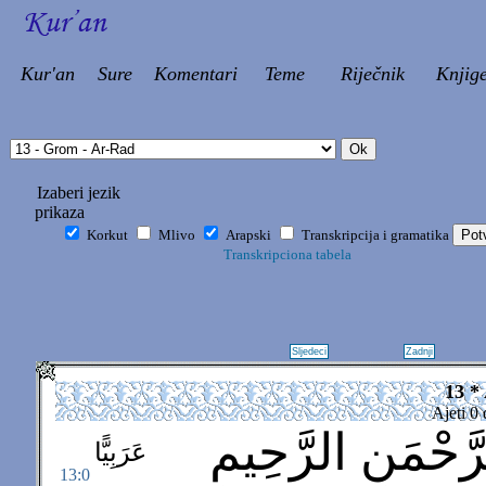
Kur'an
Sure
Komentari
Teme
Riječnik
Knjig
Izaberi jezik
prikaza
Korkut
Mlivo
Arapski
Transkripcija i gramatika
Transkripciona tabela
Sljedeci
Zadnji
13 *
Ajeti 0
حْمَنِ الرَّحِيمِ
عَرَبِيًّا
13:0