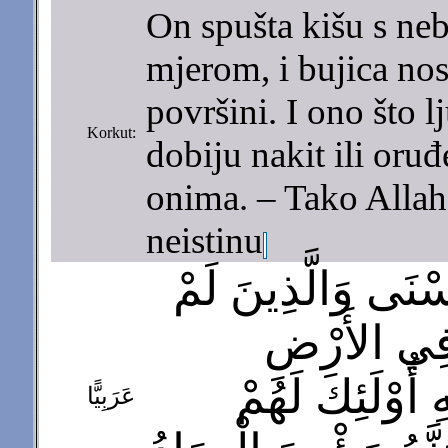
On spušta kišu s neb
mjerom, i bujica nos
površini. I ono što lj
Korkut:
dobiju nakit ili oruđ
onima. – Tako Allah 
neistinu
ُسْنَى وَالَّذِينَ لَمْ
َا فِي الأَرْضِ
ِ أُوْلَئِكَ لَهُمْ
عَرَبِيًّا