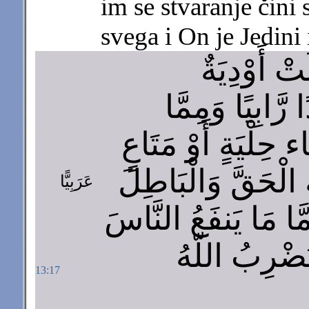
im se stvaranje čini 
svega i On je Jedini
 أَوْدِيَةٌ
رَّابِيًا وَمِمَّا
ء حِلْيَةٍ أَوْ مَتَاعٍ
ُ الْحَقَّ وَالْبَاطِلَ
عَرَبِيًّا
مَّا مَا يَنفَعُ النَّاسَ
ضْرِبُ اللّهُ
13:17