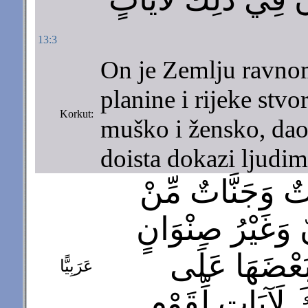
13:3
On je Zemlju ravnom
planine i rijeke stvo
Korkut:
muško i žensko, dao
doista dokazi ljudim
ٌ وَجَنَّاتٌ مِّنْ
 وَغَيْرُ صِنْوَانٍ
َعْضَهَا عَلَى
عَرَبِيًّا
لَآيَاتٍ لِّقَوْمٍ