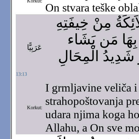
Korkut:
On stvara teške obla
اَئِكَةُ مِنْ خِيفَتِهِ
بِهَا مَن يَشَاء
عَرَبِيًّا
 شَدِيدُ الْمِحَالِ
13:13
I grmljavine veliča i
strahopoštovanja pr
Korkut:
udara njima koga hoć
Allahu, a On sve mo