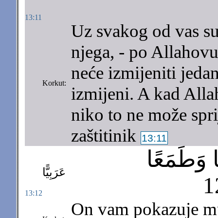
13:11
Uz svakog od vas su 
njega, - po Allahov
neće izmijeniti jed
Korkut:
izmijeni. A kad Alla
niko to ne može spr
zaštitinik
13:11
ا وَطَمَعًا
عَرَبِيًّا
13:12
On vam pokazuje mun