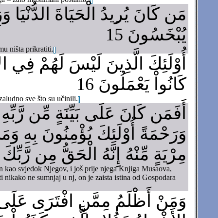
مَن كَانَ يُرِيدُ الْحَيَاةَ الدُّنْيَا وَزِ
يُبْخَسُونَ 15
 ništa prikratiti.
أُوْلَئِكَ الَّذِينَ لَيْسَ لَهُمْ فِي الآ
كَانُواْ يَعْمَلُونَ 16
aludno sve što su učinili.
أَفَمَن كَانَ عَلَى بَيِّنَةٍ مِّن رَّبِّ
وَرَحْمَةً أُوْلَئِكَ يُؤْمِنُونَ بِهِ وَ
مِرْيَةٍ مِّنْهُ إِنَّهُ الْحَقُّ مِن رَّبِّكَ
an kao svjedok Njegov, i još prije njega Knjiga Musaova,
 ti nikako ne sumnjaj u nj, on je zaista istina od Gospodara
وَمَنْ أَظْلَمُ مِمَّنِ افْتَرَى عَلَى ا