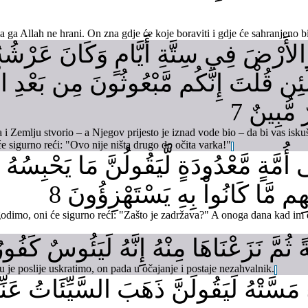
ga Allah ne hrani. On zna gdje će koje boraviti i gdje će sahranjeno bit
لأَرْضَ فِي سِتَّةِ أَيَّامٍ وَكَانَ عَرْشُ
َلَئِن قُلْتَ إِنَّكُم مَّبْعُوثُونَ مِن بَعْدِ ا
مُّبِينٌ 7
i Zemlju stvorio – a Njegov prijesto je iznad vode bio – da bi vas iskuš
 će sigurno reći: "Ovo nije ništa drugo do očita varka!"
أُمَّةٍ مَّعْدُودَةٍ لَّيَقُولُنَّ مَا يَحْبِسُهُ أَل
 مَّا كَانُواْ بِهِ يَسْتَهْزِؤُونَ 8
mo, oni će sigurno reći: "Zašto je zadržava?" A onoga dana kad im dođe
ً ثُمَّ نَزَعْنَاهَا مِنْهُ إِنَّهُ لَيَئُوسٌ كَفُورٌ
e poslije uskratimo, on pada u očajanje i postaje nezahvalnik.
ء مَسَّتْهُ لَيَقُولَنَّ ذَهَبَ السَّيِّئَاتُ عَنّ