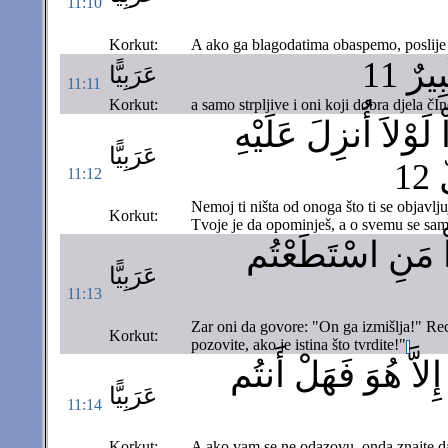
11:10
Korkut:
A ako ga blagodatima obaspemo, poslije ne
رٌ 11
عَرَبِيًّا
11:11
Korkut:
a samo strpljive i oni koji dobra djela čI
وْلاَ أُنزِلَ عَلَيْهِ
عَرَبِيًّا
1
11:12
Nemoj ti ništa od onoga što ti se objavljuj
Korkut:
Tvoje je da opominješ, a o svemu se sam
واْ مَنِ اسْتَطَعْتُم
عَرَبِيًّا
11:13
Zar oni da govore: "On ga izmišlja!" Reci
Korkut:
pozovite, ako je istina što tvrdite!"
إِلاَّ هُوَ فَهَلْ أَنتُم
عَرَبِيًّا
11:14
Korkut:
A ako vam se ne odazovu, onda znajte da