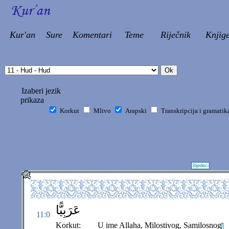
Kur'an
Sure
Komentari
Teme
Riječnik
Knjig
Izaberi jezik
prikaza
Korkut
Mlivo
Arapski
Transkripcija i gramatik
Sljedeci
عَرَبِيًّا
11:0
Korkut:
U ime Allaha, Milostivog, Samilosnog