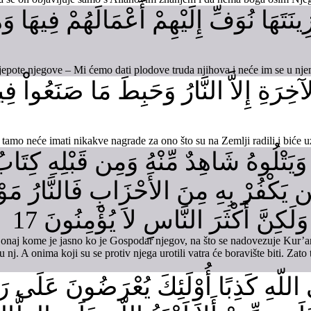
ينَتَهَا نُوَفِّ إِلَيْهِمْ أَعْمَالَهُمْ فِيهَا وَ
jepote njegove – Mi ćemo dati plodove truda njihova i neće im se u njemu
خِرَةِ إِلاَّ النَّارُ وَحَبِطَ مَا صَنَعُواْ فِي
tamo neće imati nikakve nagrade za ono što su na Zemlji radili i biće uz
هِ وَيَتْلُوهُ شَاهِدٌ مِّنْهُ وَمِن قَبْلِهِ كِ
مَن يَكْفُرْ بِهِ مِنَ الأَحْزَابِ فَالنَّارُ مَ
 وَلَكِنَّ أَكْثَرَ النَّاسِ لاَ يُؤْمِنُونَ 17
ao onaj kome je jasno ko je Gospodar njegov, na što se nadovezuje Kur’
u nj. A onima koji su se protiv njega urotili vatra će boravište biti. Zato
للّهِ كَذِبًا أُوْلَئِكَ يُعْرَضُونَ عَلَى رَبّ