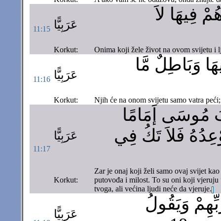
هُمْ فِيهَا لاَ
عَرَبِيًّا
11:15
Korkut:
Onima koji žele život na ovom svijetu i l
هَا وَبَاطِلٌ مَّا
عَرَبِيًّا
11:16
Korkut:
Njih će na onom svijetu samo vatra peći; 
تَابُ مُوسَى إَمَامًا
وْعِدُهُ فَلاَ تَكُ فِي
عَرَبِيًّا
11:17
Zar je onaj koji želi samo ovaj svijet k
Korkut:
putovođa i milost. To su oni koji vjeruju 
tvoga, ali većina ljudi neće da vjeruje.
ِهِمْ وَيَقُولُ
عَرَبِيًّا