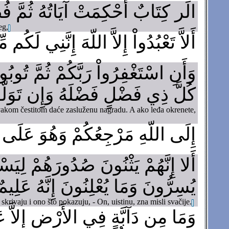
الَر كِتَابٌ أُحْكِمَتْ آيَاتُهُ ثُمَّ فُ
eg,
أَلاَّ تَعْبُدُواْ إِلاَّ اللّهَ إِنَّنِي لَكُم م
وَأَنِ اسْتَغْفِرُواْ رَبَّكُمْ ثُمَّ تُوبُ
كُلَّ ذِي فَضْلٍ فَضْلَهُ وَإِن تَوَلَّوْا
 svakom čestitom daće zasluženu nagradu. A ako leđa okrenete,
إِلَى اللّهِ مَرْجِعُكُمْ وَهُوَ عَلَى 
أَلا إِنَّهُمْ يَثْنُونَ صُدُورَهُمْ لِيَس
يُسِرُّونَ وَمَا يُعْلِنُونَ إِنَّهُ عَلِي
krivaju i ono što pokazuju, - On, uistinu, zna misli svačije.
وَمَا مِن دَآبَّةٍ فِي الأَرْضِ إِلاَّ عَ