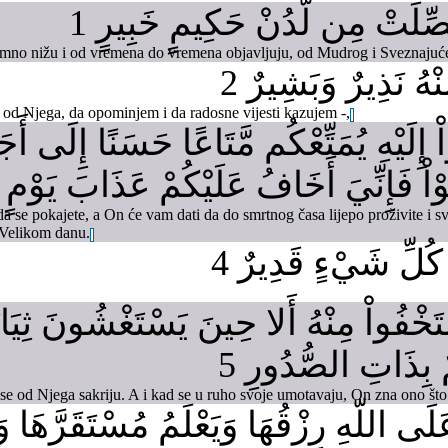
صِّلَتْ مِن لَّدُنْ حَكِيمٍ خَبِيرٍ 1
 pomno nižu i od vremena do vremena objavljuju, od Mudrog i Sveznajuć
ِّنْهُ نَذِيرٌ وَبَشِيرٌ 2
 od Njega, da opominjem i da radosne vijesti kazujem -,
واْ إِلَيْهِ يُمَتِّعْكُم مَّتَاعًا حَسَنًا إِلَى 
ْ فَإِنِّيَ أَخَافُ عَلَيْكُمْ عَذَابَ يَوْمٍ كَ
da se pokajete, a On će vam dati da do smrtnog časa lijepo proživite i
a Velikom danu.
كُلِّ شَيْءٍ قَدِيرٌ 4
ْتَخْفُواْ مِنْهُ أَلا حِينَ يَسْتَغْشُونَ ثِيَابَ
مٌ بِذَاتِ الصُّدُورِ 5
se od Njega sakriju. A i kad se u ruho svoje umotavaju, On zna ono što s
لَى اللّهِ رِزْقُهَا وَيَعْلَمُ مُسْتَقَرَّهَا و