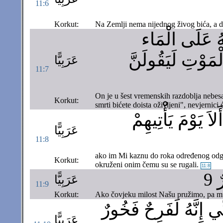
11:6
Korkut:
Na Zemlji nema nijednog živog bića, a da 
هُ عَلَى الْمَاء
لْمَوْتِ لَيَقُولَنَّ
عَرَبِيًّا
11:7
On je u šest vremenskih razdoblja nebesa 
Korkut:
smrti bićete doista oživljeni", nevjernici
اَ يَوْمَ يَأْتِيهِمْ
عَرَبِيًّا
11:8
ako im Mi kaznu do roka određenog odgodi
Korkut:
okruženi onim čemu su se rugali.
11:8
 9
عَرَبِيًّا
11:9
Korkut:
Ako čovjeku milost Našu pružimo, pa mu j
ِي إِنَّهُ لَفَرِحٌ فَخُورٌ
عَرَبِيًّا