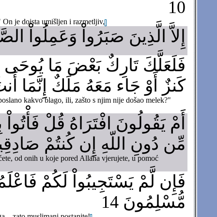
10
On je doista umišljen i razmetljiv,
إِلاَّ الَّذِينَ صَبَرُواْ وَعَمِلُواْ الصَّ
فَلَعَلَّكَ تَارِكٌ بَعْضَ مَا يُوحَى إِل
كَنزٌ أَوْ جَاء مَعَهُ مَلَكٌ إِنَّمَا أَ
e poslano kakvo blago, ili, zašto s njim nije došao melek?"
أَمْ يَقُولُونَ افْتَرَاهُ قُلْ فَأْتُواْ
مِّن دُونِ اللّهِ إِن كُنتُمْ صَادِقِين
oćete, od onih u koje pored Allaha vjerujete, u pomoć
فَإِن لَّمْ يَسْتَجِيبُواْ لَكُمْ فَاعْلَمُوا
مُّسْلِمُونَ 14
a – zato muslimani postanite!