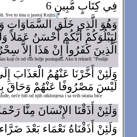
فِي كِتَابٍ مُّبِينٍ 6
i. Sve to ima u jasnoj Knjizi.
وَهُوَ الَّذِي خَلَق السَّمَاوَاتِ وَا
لِيَبْلُوَكُمْ أَيُّكُمْ أَحْسَنُ عَمَلاً و
الَّذِينَ كَفَرُواْ إِنْ هَذَا إِلاَّ سِحْرٌ 
ao koji će od vas bolje postupati. Ako ti rekneš: "Poslije
وَلَئِنْ أَخَّرْنَا عَنْهُمُ الْعَذَابَ إِلَى 
لَيْسَ مَصْرُوفًا عَنْهُمْ وَحَاقَ بِهِم
, neće biti od njih otklonjena i sa svih strana biće
وَلَئِنْ أَذَقْنَا الإِنْسَانَ مِنَّا رَحْمَة
وَلَئِنْ أَذَقْنَاهُ نَعْمَاء بَعْدَ ضَرَّا