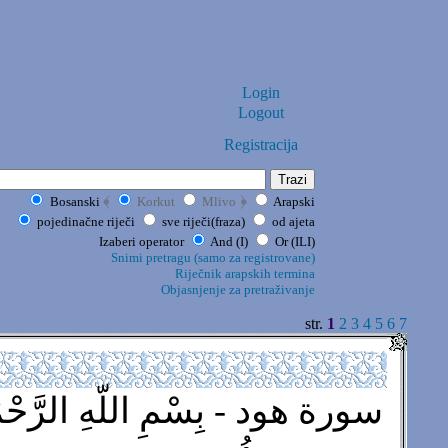
Login
Logout
Registracija
﴾
﴿
Bosanski
Korkut
Mlivo
Arapski
pojedinačne riječi
sve riječi(fraza)
od ajeta
Izaberi operator
And (I)
Or (ILI)
Snimi pretragu (samo za registrovane)
Riječnik arapskih termina
Objasnjenje za pretraživanje
str.
1
2
3
4
5
6
7
سورة هود - بِسْمِ اللّهِ الرَّحْمَ