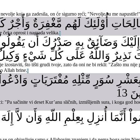
volje koja ga zadesila, on će sigurno reći; "Nevolje su me napustile!" 
الِحَاتِ أُوْلَئِكَ لَهُم مَّغْفِرَةٌ وَأَجْرٌ كَبِي
ne čeka oprost i nagrada velika.
َيْكَ وَضَآئِقٌ بِهِ صَدْرُكَ أَن يَقُولُواْ لَ
نتَ نَذِيرٌ وَاللّهُ عَلَى كُلِّ شَيْءٍ وَكِيلٌ 2
e izostaviti, što tišti grudi tvoje, zato da oni ne bi rekli: "Zašto mu nij
o Allah brine.
 بِعَشْرِ سُوَرٍ مِّثْلِهِ مُفْتَرَيَاتٍ وَادْعُ
َ 13
: "Pa sačinite vi deset Kur’anu sličnih, izmišljenih sura, i koga god h
ْ أَنَّمَا أُنزِلِ بِعِلْمِ اللّهِ وَأَن لاَّ إِلَهَ 
 se on objavljuje samo s Allahovim znanjem i da nema boga osim Njeg