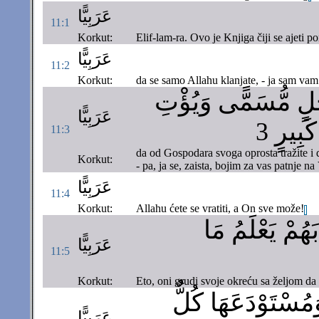
عَرَبِيًّا
11:1
Korkut:
Elif-lam-ra. Ovo je Knjiga čiji se ajeti
عَرَبِيًّا
11:2
Korkut:
da se samo Allahu klanjate, - ja sam vam
أَجَلٍ مُّسَمًّى وَيُؤْتِ
عَرَبِيًّا
بِيرٍ 3
11:3
da od Gospodara svoga oprosta tražite i 
Korkut:
- pa, ja se, zaista, bojim za vas patnje n
عَرَبِيًّا
11:4
Korkut:
Allahu ćete se vratiti, a On sve može!
هُمْ يَعْلَمُ مَا
عَرَبِيًّا
11:5
Korkut:
Eto, oni grudi svoje okreću sa željom da 
َمُسْتَوْدَعَهَا كُلٌّ
عَرَبِيًّا