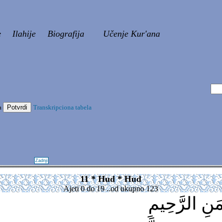
e
Ilahije
Biografija
Učenje Kur'ana
a
Transkripciona tabela
Zadnji
11 * Hud * Hud
Ajeti 0 do 19 ..od ukupno 123
نِ الرَّحِيمِ