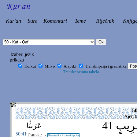
Kur'an
Sure
Komentari
Teme
Riječnik
Knjig
Izaberi jezik
prikaza
Korkut
Mlivo
Arapski
Transkripcija i gramatika
Transkripciona tabela
5
Ajeti 
رِيبٍ 41
عَرَبِيًّا
50:41
Transk
.:
-
Gramatika i transkripcija