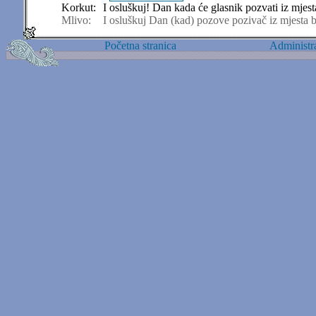
Korkut:
I osluškuj! Dan kada će glasnik pozvati iz mjesta
Mlivo:
I osluškuj Dan (kad) pozove pozivač iz mjesta b
Početna stranica
Administra