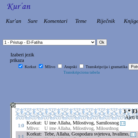
Kur'an
Sure
Komentari
Teme
Riječnik
Knjig
Izaberi jezik
prikaza
Korkut
Mlivo
Arapski
Transkripcija i gramatika
Transkripciona tabela
1 * El
Ajeti 
Korkut:
U ime Allaha, Milostivog, Samilosnog
1:0
1:0
Mlivo:
U ime Allaha, Milostivog, Milosrdnog
Korkut:
Tebe, Allaha, Gospodara svjetova, hvalimo,
1:1
1:1