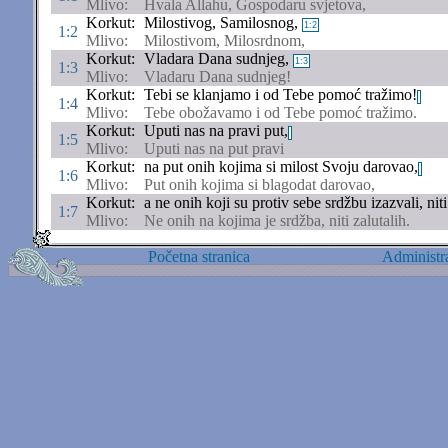
Mlivo:
Hvala Allahu, Gospodaru svjetova,
Korkut:
Milostivog, Samilosnog,
1:2
1:2
Mlivo:
Milostivom, Milosrdnom,
Korkut:
Vladara Dana sudnjeg,
1:3
1:3
Mlivo:
Vladaru Dana sudnjeg!
Korkut:
Tebi se klanjamo i od Tebe pomoć tražimo!
1:4
Mlivo:
Tebe obožavamo i od Tebe pomoć tražimo.
Korkut:
Uputi nas na pravi put,
1:5
Mlivo:
Uputi nas na put pravi
Korkut:
na put onih kojima si milost Svoju darovao,
1:6
Mlivo:
Put onih kojima si blagodat darovao,
Korkut:
a ne onih koji su protiv sebe srdžbu izazvali, niti
1:7
Mlivo:
Ne onih na kojima je srdžba, niti zalutalih.
Početna stranica
Administra